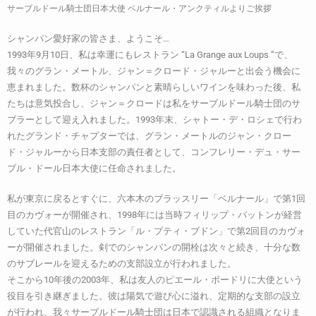
サーブルドール騎士団日本大使 ベルナール・アンクティルよりご挨拶
シャンパン愛好家の皆さま、ようこそ…
1993年9月10日、私は幸運にもレストラン “La Grange aux Loups “で、
我々のグラン・メートル、ジャン＝クロード・ジャルーと出会う機会に
恵まれました。数杯のシャンパンと素晴らしいワインを味わった後、私
たちは意気投合し、ジャン＝クロードは私をサーブルドール騎士団のサ
ブラーとして迎え入れました。1993年末、シャトー・デ・ロシェで行わ
れたグランド・チャプターでは、グラン・メートルのジャン・クロー
ド・ジャルーから日本支部の責任者として、コンフレリー・デュ・サー
ブル・ドール日本大使に任命されました。
私が東京に戻るとすぐに、六本木のブラッスリー「ベルナール」で第1回
目のカヴォーが開催され、1998年には当時フィリップ・バットンが経営
していた代官山のレストラン「ル・プティ・ブドン」で第2回目のカヴォ
ーが開催されました。剣でのシャンパンの開栓は次々と続き、十分な数
のサブレールを迎えるための支部設立が行われました。
そこから10年後の2003年、私は友人のピエール・ボードリに大使という
役目を引き継ぎました。彼は陽気で遊び心に溢れ、定期的な支部の設立
が行われ、我々サーブルドール騎士団は日本で認識される組織となりま