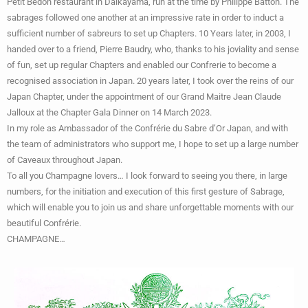
Petit Bedon restaurant in Daikayama, run at the time by Philippe Batton. The
sabrages followed one another at an impressive rate in order to induct a
sufficient number of sabreurs to set up Chapters. 10 Years later, in 2003, I
handed over to a friend, Pierre Baudry, who, thanks to his joviality and sense
of fun, set up regular Chapters and enabled our Confrerie to become a
recognised association in Japan. 20 years later, I took over the reins of our
Japan Chapter, under the appointment of our Grand Maitre Jean Claude
Jalloux at the Chapter Gala Dinner on 14 March 2023.
In my role as Ambassador of the Confrérie du Sabre d’Or Japan, and with
the team of administrators who support me, I hope to set up a large number
of Caveaux throughout Japan.
To all you Champagne lovers… I look forward to seeing you there, in large
numbers, for the initiation and execution of this first gesture of Sabrage,
which will enable you to join us and share unforgettable moments with our
beautiful Confrérie.
CHAMPAGNE…