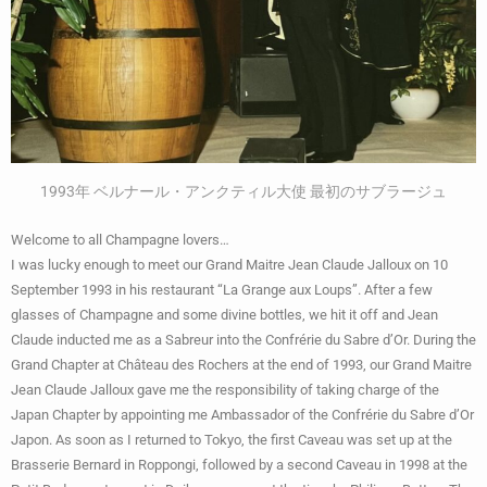
1993年 ベルナール・アンクティル大使 最初のサブラージュ
Welcome to all Champagne lovers…
I was lucky enough to meet our Grand Maitre Jean Claude Jalloux on 10
September 1993 in his restaurant “La Grange aux Loups”. After a few
glasses of Champagne and some divine bottles, we hit it off and Jean
Claude inducted me as a Sabreur into the Confrérie du Sabre d’Or. During the
Grand Chapter at Château des Rochers at the end of 1993, our Grand Maitre
Jean Claude Jalloux gave me the responsibility of taking charge of the
Japan Chapter by appointing me Ambassador of the Confrérie du Sabre d’Or
Japon. As soon as I returned to Tokyo, the first Caveau was set up at the
Brasserie Bernard in Roppongi, followed by a second Caveau in 1998 at the