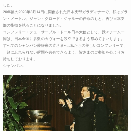
した。
20年後の2023年3月14日に開催された日本支部ガラディナーで、私はグラ
ン・メートル、ジャン・クロード・ジャルーの任命のもと、再び日本支
部の指揮を執ることになりました。
コンフレリー・デュ・サーブル・ドール日本大使として、我々チーム一
同は、日本全国に多数のカヴォーを設立できるよう努めてまいります。
すべてのシャンパン愛好家の皆さまへ…私たちの美しいコンフレリーで、
一緒に忘れられない瞬間を共有できるよう、皆さまのご参加を心よりお
待ちしております。
シャンパン…